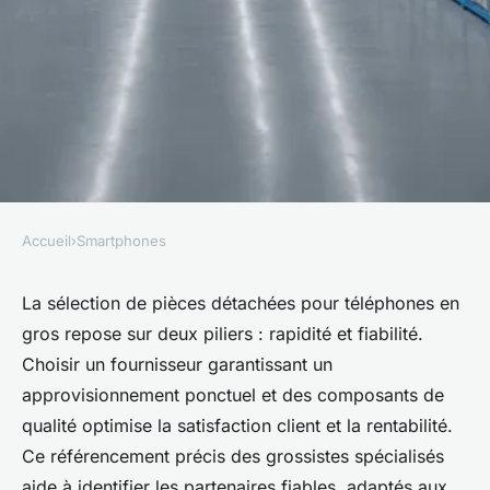
Accueil
›
Smartphones
SMARTPHONES
Pièces détachées pour
La sélection de pièces détachées pour téléphones en
gros repose sur deux piliers : rapidité et fiabilité.
téléphones en gros : rapidité
Choisir un fournisseur garantissant un
et fiabilité
approvisionnement ponctuel et des composants de
qualité optimise la satisfaction client et la rentabilité.
Léa
•
27 février 2026
•
6 min de lecture
Ce référencement précis des grossistes spécialisés
aide à identifier les partenaires fiables, adaptés aux