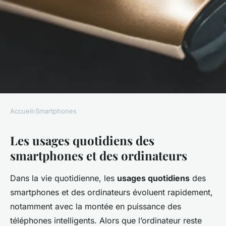
Accueil
›
Smartphones
SMARTPHONES
Les usages quotidiens des
Les smartphones remplacent-
smartphones et des ordinateurs
ils nos ordinateurs?
Dans la vie quotidienne, les
usages quotidiens
des
Léa
•
22 mai 2025
•
6 min de lecture
smartphones et des ordinateurs évoluent rapidement,
notamment avec la montée en puissance des
téléphones intelligents. Alors que l’ordinateur reste