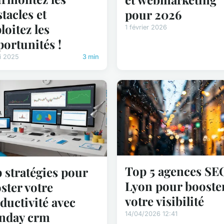
tacles et
pour 2026
loitez les
1 février 2026
ortunités !
i 2025
3 min
Top 5 agences SE
 stratégies pour
Lyon pour booste
ster votre
votre visibilité
ductivité avec
nday crm
14/04/2026 12:41