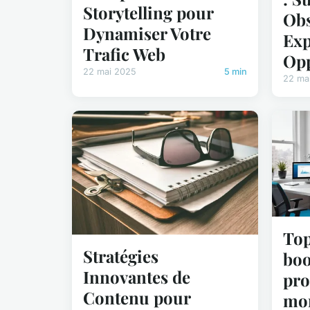
Storytelling pour
Obs
Dynamiser Votre
Exp
Trafic Web
Opp
22 mai 2025
5 min
22 ma
Top
Stratégies
boo
Innovantes de
pro
Contenu pour
mo