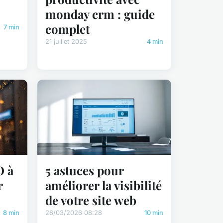
monday crm : guide
complet
7 min
21 juillet 2025
4 min
O à
5 astuces pour
r
améliorer la visibilité
de votre site web
8 min
26/03/2026 08:28
10 min