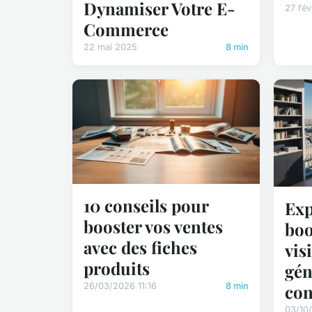
Dynamiser Votre E-
27 fév
Commerce
22 mai 2025
8 min
10 conseils pour
Exp
booster vos ventes
boo
avec des fiches
visi
produits
gén
con
26/03/2026 11:16
8 min
03/10