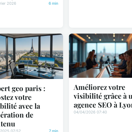
rier 2026
6 min
Améliorez votre
ert geo paris :
visibilité grâce à 
stez votre
agence SEO à Lyo
bilité avec la
ération de
04/04/2026 07:40
tenu
/2025 07:52
7 min