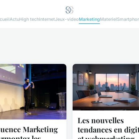
cueil
Actu
High tech
Internet
Jeux-video
Marketing
Materiel
Smartpho
Les nouvelles
luence Marketing
tendances en digit
urmontez les
et webmarketing