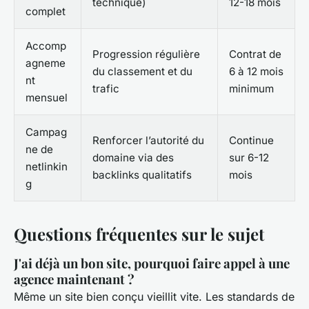
technique)
12-18 mois
complet
Accomp
Progression régulière
Contrat de
agneme
du classement et du
6 à 12 mois
nt
trafic
minimum
mensuel
Campag
Renforcer l’autorité du
Continue
ne de
domaine via des
sur 6-12
netlinkin
backlinks qualitatifs
mois
g
Questions fréquentes sur le sujet
J'ai déjà un bon site, pourquoi faire appel à une
agence maintenant ?
Même un site bien conçu vieillit vite. Les standards de