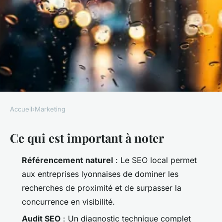
Accueil
›
Marketing
MARKETING
Ce qui est important à noter
Top 5 agences SEO à Lyon
pour booster votre visibilité
Référencement naturel
: Le SEO local permet
aux entreprises lyonnaises de dominer les
Aminte
•
14/04/2026 12:41
•
8 min de lecture
recherches de proximité et de surpasser la
concurrence en visibilité.
Audit SEO
: Un diagnostic technique complet