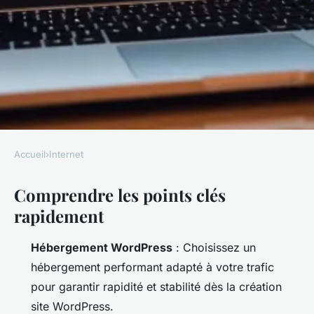
Accueil
›
Internet
INTERNET
Comprendre les points clés
10 étapes clés pour réussir
rapidement
votre site WordPress
Hébergement WordPress
: Choisissez un
Franceline
•
08/04/2026 17:37
•
9 min de lecture
hébergement performant adapté à votre trafic
pour garantir rapidité et stabilité dès la
création
site WordPress
.